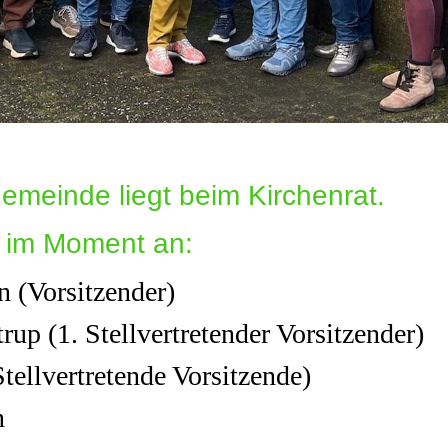
gemeinde liegt beim Kirchenrat.
 im Moment an:
n (Vorsitzender)
up (1. Stellvertretender Vorsitzender)
tellvertretende Vorsitzende)
n